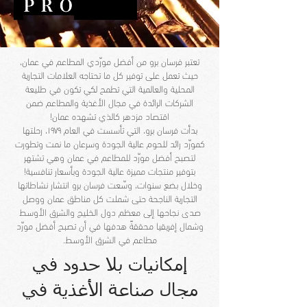
تعتبر فرسان برو من أفضل مورّدي المطاعم في عمان،
حيث تعمل على توفير كل ما تحتاجه العلامات التجارية
المحلية والعالمية التي تطمح لكي تكون في طليعة
الشركات الرائدة في مجال الأغذية والمطاعم ضمن
اقتصاد مزدهر كالذي تشهده عمان!
بدأت فرسان برو، التي تأسست في العام ١٩٧٩، رحلتها
كمورّد رائد للحوم عالية الجودة وسرعان ما نمت وتطورت
لتصبح أفضل مورّد للمطاعم في عمان وهي تشتهر
بتوفير منتجات مميزة عالية الجودة وبأسعار تنافسية!
وخلال بضع سنوات، وسّعت فرسان برو انتشار نشاطاتها
التجارية الناجحة حتى شملت كل مناطق عمان ووصل
صدى نجاحها إلى معظم دول الخليج والشرق الأوسط
وشمال إفريقيا محققةً هدفها في أن تصبح أفضل مورّد
مطاعم في الشرق الأوسط.
إمكانيات بلا حدود في
مجال صناعة الأغذية في