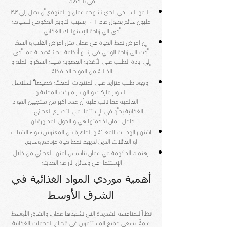
في بلادهم.
النمو السياحي الذي تشهده عمان و المتوقع أن يصل إلي ٣،٣
مليون سائح بحلول عام ٢٠٢٣ بسبب الترويج
الحكومي للسياحة
أدى إلي زيادة الإستهلاك الغذائي.
إن أمراض نمط الحياة في عمان مثل أمراض القلب و السكر
أدت إلى زيادة الوعي في إتباع أنظمة غذائية
صحية مما أدى
إلي زيادة الطلب على الأغذية العضوية قليلة السكر و الملح و
الخالية من المواد الحافظة.
وجود طلب متزايد على المنتجات المعبئة خصيصاﹰ لسلاسل
السوبر ماركت و الهايبر ماركت المحلية و
العالمية مما ترتب عليه أن عدد أكبر من منتجيين المواد
الغذائية بدأو في الإستثمار في التصنيع الغذائي
داخل
عمان لخدمتها هي و الدول المجاورة لها.
إشتهار الوجبات المعبئة و الجاهزة بين المغتربين سواء الشباب
أو العائلات الذين لديهم نمط حياة مزدحم وسريع.
إهتمام الحكومة في عمان بتأسيس أمنها الغذائي من خلال
الإستثمار في وسائل الزراعة الحديثة.
أهمية موردي المواد الغذائية في
الشرق الأوسط
نظراً للمنافسة الشديدة التي تشهدها عمان، والشرق الأوسط
عامةً، يسعى جميع المستثمرين في قطاع الخدمات الغذائية