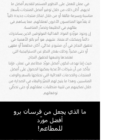
في عمان للعمل على التطوير المستمر لتقديم أفضل ما
لديهم، أكان ذلك من خلال توفير أفضل المنتجات بأسعار
مناسبة وبسرعة فائقة أو من خلال ابتكار منتجات جديدة كلياً
لا يقدّمها المنافسون الآخرون لعملائهم، مما يساهم في
بقائهم في الطليعة وتصدّر المنافسة.
إن وجود مورّدو المواد الغذائية الموثوقين الذين يساندوك
دائماً ويمكنك الاعتماد عليهم، هو أمر بالغ الأهمية في
تحقيق النجاح في أي مشروع غذائي، أكان مطعماً أو مقهى
أو حتى مخبزاً، وذلك بغض النظر عن الاستراتيجية التي
تعتمدها وتتبعها لتحقيق النجاح.
حيث إننا نهدف لنكون أفضل مورّد مطاعم في عمان، فإننا
نتأكد من أن شركات الأغذية يمكنها الحصول على أفضل
المنتجات والخدمات الغذائية التي تحتاجها بالسعر والوقت
المناسبين، وهذا ما يتيح لهم التميّز والبقاء في الصدارة من
خلال تمكينهم من تلبية متطلبات عملائهم أو حتى تخطّي
توقعاتهم.
فرسان برو
ما الذي يجعل من
أفضل مورّد
للمطاعم!