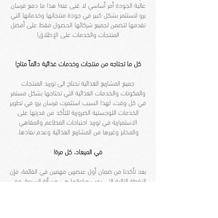
عالية الجودة أمر أساسي لا غنى عنه! هذا ما دفع فرسان
برو لتستثمر بشكل كبير في جودة منتجاتها وخدماتها التي
تقدمها لتضمن لجميع شركائها الحصول فقط على أفضل
المنتجات والخدمات على الإطلاق!
!كل ما تحتاجه من منتجات وخدمات غذائية دائماً متاح
جميع المشاريع الغذائية تحتاج الى توريد المنتجات
والمكونات والخدمات الغذائية التي تحتاجها بشكل مستمر
في كل وقت، لهذا السبب استثمرت فرسان برو في تطوير
الخدمات اللوجستية الضرورية للتأكد من قدرتها على
الاستمرارية في توريد احتياجات المطاعم والمقاهي
والمخابز وغيرها من المشاريع الغذائية وعدم نفاذها.
!في الميعاد، كل مرة
بعد تأكدنا من ضمان أول عنصرين مهمين في القائمة، فإن
النقطة التالية التي يجب مراعاتها هي مسألة السرعة. ففي
عالم الأعمال الحديث السريع الخطى، يعتبر الوقت عنصراً
جوهرياً للنجاح، لذا يجب عليك دائماً التأكد من توريد
الطلبيات الضرورية بمجرد تلقي الطلب! إذا أردت تنفيذ أي