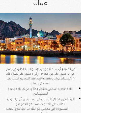
عمان
من المتوقع أن يستمرالنمو في الإستهلاك الغذائي في عمان
من ٣،٢ مليون طن في عام ٢٠١٨ إلى ٤ مليون طن بحلول عام
٢٠٢٣.فهناك عوامل متعددة تقود نمط العرض و الطلب على
الغذاء في عمان:
زيادة التعداد السكاني بمعدل ٣،٢% و من ثم زيادة قاعدة
المستهلكين.
تزايد القوى الشرائية لدى المغتربين في عمان أدى إلي إزدياد
الطلب على المنتجات المعبئة و العضوية و
المستوردة التي تتماشى مع العادات الغذائية و الصحية